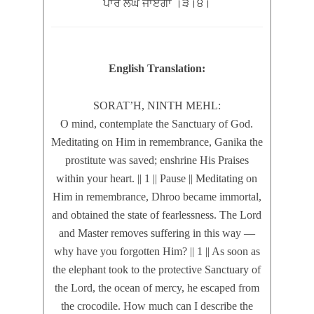
ਪਾਰ ਲੰਘ ਜਾਏਂਗਾ ।੩।੪।
English Translation:
SORAT’H, NINTH MEHL:
O mind, contemplate the Sanctuary of God.
Meditating on Him in remembrance, Ganika the
prostitute was saved; enshrine His Praises
within your heart. || 1 || Pause || Meditating on
Him in remembrance, Dhroo became immortal,
and obtained the state of fearlessness. The Lord
and Master removes suffering in this way —
why have you forgotten Him? || 1 || As soon as
the elephant took to the protective Sanctuary of
the Lord, the ocean of mercy, he escaped from
the crocodile. How much can I describe the