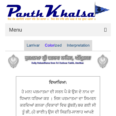
Menu
Home
Larrivar
Color
ized
Interpretation
HukamNama
On This Day
Khalsa Rehat
ਵਿਆਖਿਆ:
Panthic Articles
ਹੇ ਮਨ! ਪਰਮਾਤਮਾ ਦੀ ਸਰਨ ਪੈ ਕੇ ਉਸ ਦੇ ਨਾਮ ਦਾ
How Sikh Scribes & Publishers
ਧਿਆਨ ਧਰਿਆ ਕਰ । ਜਿਸ ਪਰਮਾਤਮਾ ਦਾ ਸਿਮਰਨ
Distorted Gurbani
ਕਰਦਿਆਂ ਗਨਕਾ (ਵਿਕਾਰਾਂ ਵਿਚ ਡੁੱਬਣੋਂ) ਬਚ ਗਈ ਸੀ
ਤੂੰ ਭੀ, (ਹੇ ਭਾਈ!) ਉਸ ਦੀ ਸਿਫ਼ਤਿ-ਸਾਲਾਹ ਆਪਣੇ
Detailed Vichaar on Mangal Prabandh